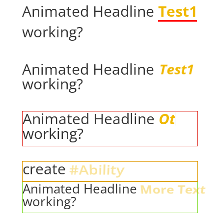
Animated Headline
Test1
working?
Animated Headline
T
e
s
t
1
working?
Animated Headline
O
t
h
e
working?
#Ability
create
Animated Headline
More Text
working?